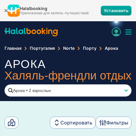
Halalbooking
Установить
Приложение для халяль-путешествий
Главная
Португалия
Norte
Порту
Арока
АРОКА
Халяль-френдли отдых
Арока
•
2 взрослых
Сортировать
Фильтры