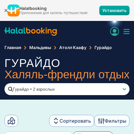
Halalbooking
Установить
Приложение для халяль-путешествий
Главная
Мальдивы
Атолл Каафу
Гурайдо
ГУРАЙДО
Халяль-френдли отдых
Гурайдо
•
2 взрослых
Сортировать
Фильтры