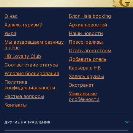
О нас
Блог Halalbooking
Халяль туризм?
Архив новостей
Умра
Наши новости
Мы возвращаем разницу
Пресс-релизы
в цене
Стать агентством
HB Loyalty Club
Добавить отель
Соответствие статуса
Карьера в HB
Условия бронирования
Халяль круизы
Политика
Экстранет
конфиденциальности
Уникальные
Частые вопросы
особенности
Контакты
ДРУГИЕ НАПРАВЛЕНИЯ