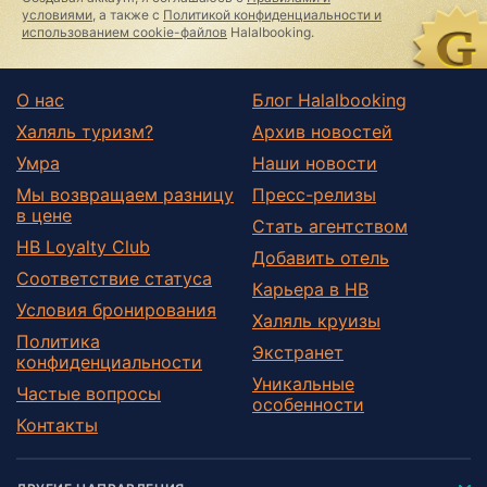
условиями
, а также с
Политикой конфиденциальности и
использованием cookie-файлов
Halalbooking.
О нас
Блог Halalbooking
Халяль туризм?
Архив новостей
Умра
Наши новости
Мы возвращаем разницу
Пресс-релизы
в цене
Стать агентством
HB Loyalty Club
Добавить отель
Соответствие статуса
Карьера в HB
Условия бронирования
Халяль круизы
Политика
Экстранет
конфиденциальности
Уникальные
Частые вопросы
особенности
Контакты