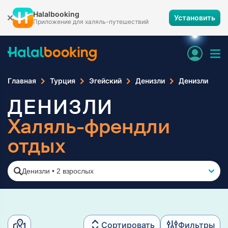
Halalbooking
Установить
Приложение для халяль-путешествий
Главная
Турция
Эгейский
Денизли
Денизли
ДЕНИЗЛИ
Халяль-френдли
отдых
Денизли
•
2 взрослых
Сортировать
Фильтры