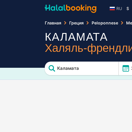
RU
$
Главная
Греция
Peloponnese
Me
КАЛАМАТА
Халяль-френдли
Каламата