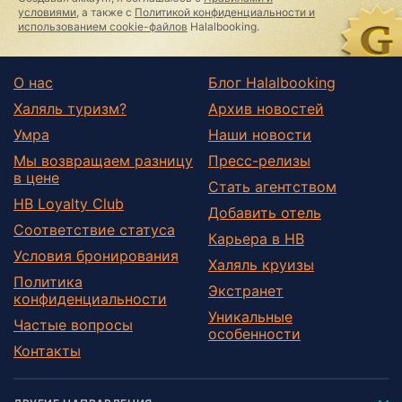
условиями
, а также с
Политикой конфиденциальности и
использованием cookie-файлов
Halalbooking.
О нас
Блог Halalbooking
Халяль туризм?
Архив новостей
Умра
Наши новости
Мы возвращаем разницу
Пресс-релизы
в цене
Стать агентством
HB Loyalty Club
Добавить отель
Соответствие статуса
Карьера в HB
Условия бронирования
Халяль круизы
Политика
Экстранет
конфиденциальности
Уникальные
Частые вопросы
особенности
Контакты