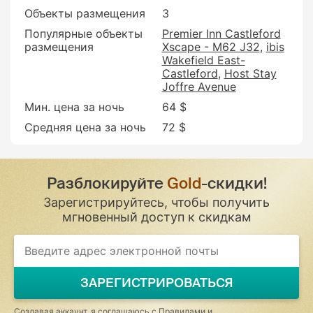
Объекты размещения
3
Популярные объекты
Premier Inn Castleford
размещения
Xscape - M62 J32
ibis
Wakefield East-
Castleford
Host Stay
Joffre Avenue
Мин. цена за ночь
64 $
Средняя цена за ночь
72 $
Разблокируйте
Gold
-скидки!
Зарегистрируйтесь, чтобы получить
мгновенный доступ к скидкам
ЗАРЕГИСТРИРОВАТЬСЯ
Создавая аккаунт, я соглашаюсь с
Правилами и