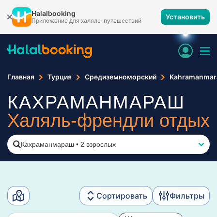
Halalbooking
Установить
Приложение для халяль-путешествий
Главная
Турция
Средиземноморский
Kahramanmar
КАХРАМАНМАРАШ
Халяль-френдли отдых
Кахраманмараш
•
2 взрослых
Сортировать
Фильтры