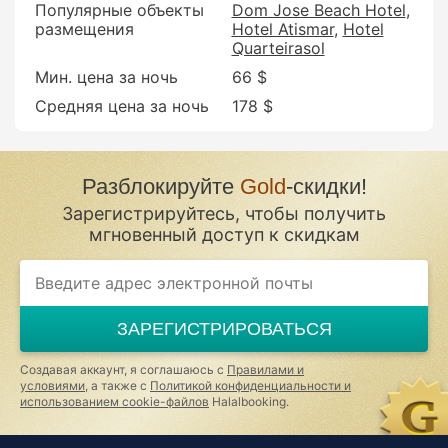
Популярные объекты
Dom Jose Beach Hotel
размещения
Hotel Atismar
Hotel
Quarteirasol
Мин. цена за ночь
66 $
Средняя цена за ночь
178 $
Разблокируйте
Gold
-скидки!
Зарегистрируйтесь, чтобы получить
мгновенный доступ к скидкам
If
you
are
a
ЗАРЕГИСТРИРОВАТЬСЯ
human,
ignore
this
Создавая аккаунт, я соглашаюсь с
Правилами и
field
условиями
, а также с
Политикой конфиденциальности и
использованием cookie-файлов
Halalbooking.