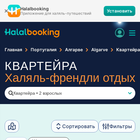
Halalbooking
Установить
Приложение для халяль-путешествий
Главная
Португалия
Алгарве
Algarve
Квартейра
КВАРТЕЙРА
Халяль-френдли отдых
Квартейра
•
2 взрослых
Сортировать
Фильтры