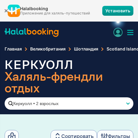
Halalbooking
Установить
Приложение для халяль-путешествий
Главная
Великобритания
Шотландия
Scotland Islan
КЕРКУОЛЛ
Халяль-френдли
отдых
Керкуолл
•
2 взрослых
Сортировать
Фильтры