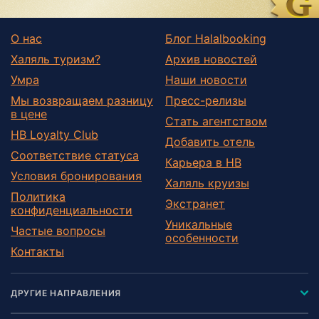
О нас
Блог Halalbooking
Халяль туризм?
Архив новостей
Умра
Наши новости
Мы возвращаем разницу
Пресс-релизы
в цене
Стать агентством
HB Loyalty Club
Добавить отель
Соответствие статуса
Карьера в HB
Условия бронирования
Халяль круизы
Политика
Экстранет
конфиденциальности
Уникальные
Частые вопросы
особенности
Контакты
ДРУГИЕ НАПРАВЛЕНИЯ