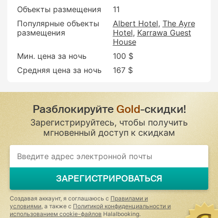
Объекты размещения
11
Популярные объекты
Albert Hotel
The Ayre
размещения
Hotel
Karrawa Guest
House
Мин. цена за ночь
100 $
Средняя цена за ночь
167 $
Разблокируйте
Gold
-скидки!
Зарегистрируйтесь, чтобы получить
мгновенный доступ к скидкам
If
you
are
a
ЗАРЕГИСТРИРОВАТЬСЯ
human,
ignore
this
Создавая аккаунт, я соглашаюсь с
Правилами и
field
условиями
, а также с
Политикой конфиденциальности и
использованием cookie-файлов
Halalbooking.