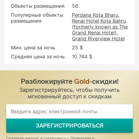
Объекты размещения
56
Популярные объекты
Perdana Kota Bharu
размещения
Renai Hotel Kota Bahru
(formerly known as The
Grand Renai Hotel)
Grand Riverview Hotel
Мин. цена за ночь
25 $
Средняя цена за ночь
10 744 $
Разблокируйте
Gold
-скидки!
Зарегистрируйтесь, чтобы получить
мгновенный доступ к скидкам
If
you
are
a
ЗАРЕГИСТРИРОВАТЬСЯ
human,
ignore
this
Создавая аккаунт, я соглашаюсь с
Правилами и