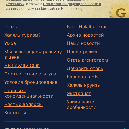
field
условиями
, а также с
Политикой конфиденциальности и
использованием cookie-файлов
Halalbooking.
О нас
Блог Halalbooking
Халяль туризм?
Архив новостей
Умра
Наши новости
Мы возвращаем разницу
Пресс-релизы
в цене
Стать агентством
HB Loyalty Club
Добавить отель
Соответствие статуса
Карьера в HB
Условия бронирования
Халяль круизы
Политика
Экстранет
конфиденциальности
Уникальные
Частые вопросы
особенности
Контакты