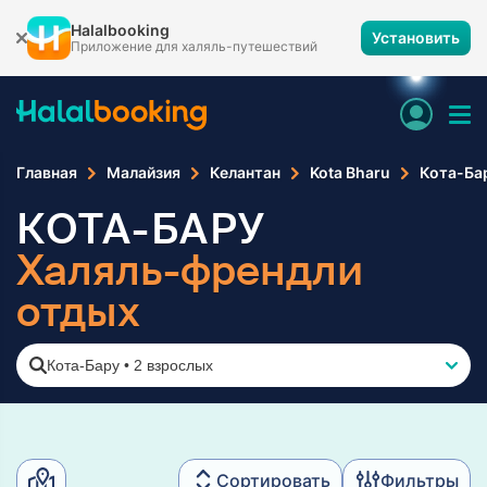
Halalbooking
Установить
Приложение для халяль-путешествий
Главная
Малайзия
Келантан
Kota Bharu
Кота-Ба
КОТА-БАРУ
Халяль-френдли
отдых
Кота-Бару
•
2 взрослых
Сортировать
Фильтры