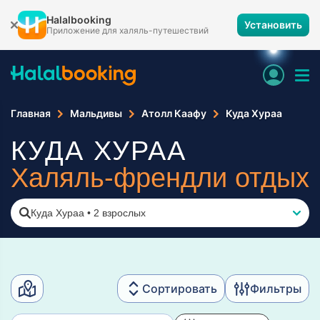
Halalbooking
Установить
Приложение для халяль-путешествий
Главная
Мальдивы
Атолл Каафу
Куда Хураа
КУДА ХУРАА
Халяль-френдли отдых
Куда Хураа
•
2 взрослых
Сортировать
Фильтры