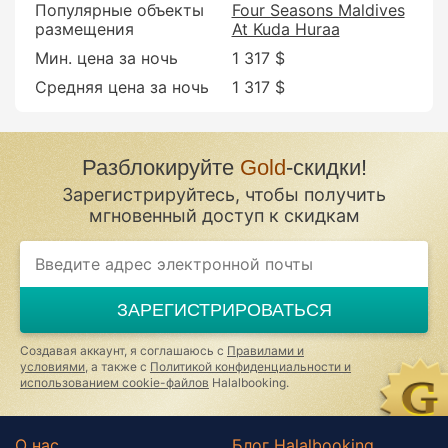
Популярные объекты
Four Seasons Maldives
размещения
At Kuda Huraa
Мин. цена за ночь
1 317 $
Средняя цена за ночь
1 317 $
Разблокируйте
Gold
-скидки!
Зарегистрируйтесь, чтобы получить
мгновенный доступ к скидкам
ЗАРЕГИСТРИРОВАТЬСЯ
Создавая аккаунт, я соглашаюсь с
Правилами и
условиями
, а также с
Политикой конфиденциальности и
использованием cookie-файлов
Halalbooking.
О нас
Блог Halalbooking