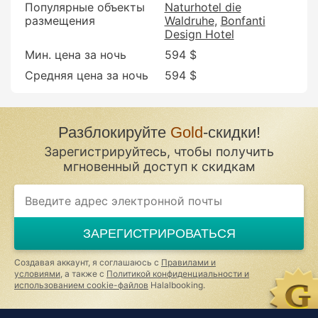
Популярные объекты
Naturhotel die
размещения
Waldruhe
Bonfanti
Design Hotel
Мин. цена за ночь
594 $
Средняя цена за ночь
594 $
Разблокируйте
Gold
-скидки!
Зарегистрируйтесь, чтобы получить
мгновенный доступ к скидкам
If
you
are
a
ЗАРЕГИСТРИРОВАТЬСЯ
human,
ignore
this
Создавая аккаунт, я соглашаюсь с
Правилами и
field
условиями
, а также с
Политикой конфиденциальности и
использованием cookie-файлов
Halalbooking.