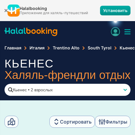
Halalbooking
Установить
Приложение для халяль-путешествий
Главная
Италия
Trentino Alto
South Tyrol
Кьенес
КЬЕНЕС
Халяль-френдли отдых
Кьенес
•
2 взрослых
Сортировать
Фильтры