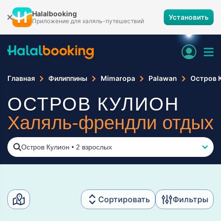
Halalbooking
Установить
Приложение для халяль-путешествий
Главная
Филиппины
Mimaropa
Palawan
Остров 
ОСТРОВ КУЛИОН
Халяль-френдли отдых
Остров Кулион
•
2 взрослых
Сортировать
Фильтры