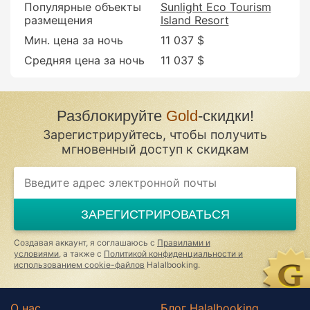
Популярные объекты
Sunlight Eco Tourism
размещения
Island Resort
Мин. цена за ночь
11 037 $
Средняя цена за ночь
11 037 $
Разблокируйте
Gold
-скидки!
Зарегистрируйтесь, чтобы получить
мгновенный доступ к скидкам
If
you
are
a
ЗАРЕГИСТРИРОВАТЬСЯ
human,
ignore
this
Создавая аккаунт, я соглашаюсь с
Правилами и
field
условиями
, а также с
Политикой конфиденциальности и
использованием cookie-файлов
Halalbooking.
О нас
Блог Halalbooking