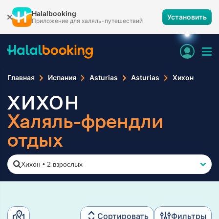
Halalbooking
Установить
Приложение для халяль-путешествий
Главная
Испания
Asturias
Asturias
Хихон
ХИХОН
Халяль-френдли
отдых
Хихон
•
2 взрослых
Сортировать
Фильтры