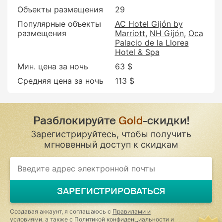
Объекты размещения
29
Популярные объекты
AC Hotel Gijón by
размещения
Marriott
NH Gijón
Oca
Palacio de la Llorea
Hotel & Spa
Мин. цена за ночь
63 $
Средняя цена за ночь
113 $
Разблокируйте
Gold
-скидки!
Зарегистрируйтесь, чтобы получить
мгновенный доступ к скидкам
ЗАРЕГИСТРИРОВАТЬСЯ
Создавая аккаунт, я соглашаюсь с
Правилами и
условиями
, а также с
Политикой конфиденциальности и