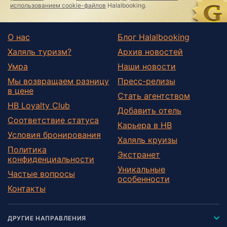
использованием cookie-файлов
Halalbooking.
О нас
Блог Halalbooking
Халяль туризм?
Архив новостей
Умра
Наши новости
Мы возвращаем разницу
Пресс-релизы
в цене
Стать агентством
HB Loyalty Club
Добавить отель
Соответствие статуса
Карьера в HB
Условия бронирования
Халяль круизы
Политика
Экстранет
конфиденциальности
Уникальные
Частые вопросы
особенности
Контакты
ДРУГИЕ НАПРАВЛЕНИЯ