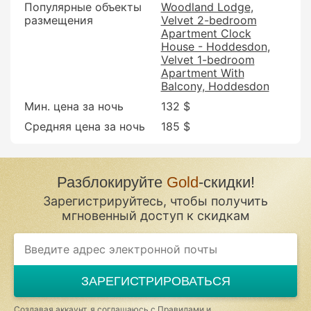
Популярные объекты
Woodland Lodge
размещения
Velvet 2-bedroom
Apartment Clock
House - Hoddesdon
Velvet 1-bedroom
Apartment With
Balcony, Hoddesdon
Мин. цена за ночь
132 $
Средняя цена за ночь
185 $
Разблокируйте
Gold
-скидки!
Зарегистрируйтесь, чтобы получить
мгновенный доступ к скидкам
If
you
are
a
ЗАРЕГИСТРИРОВАТЬСЯ
human,
ignore
this
Создавая аккаунт, я соглашаюсь с
Правилами и