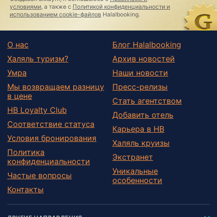
field
условиями
, а также с
Политикой конфиденциальности и
использованием cookie-файлов
Halalbooking.
О нас
Блог Halalbooking
Халяль туризм?
Архив новостей
Умра
Наши новости
Мы возвращаем разницу
Пресс-релизы
в цене
Стать агентством
HB Loyalty Club
Добавить отель
Соответствие статуса
Карьера в HB
Условия бронирования
Халяль круизы
Политика
Экстранет
конфиденциальности
Уникальные
Частые вопросы
особенности
Контакты