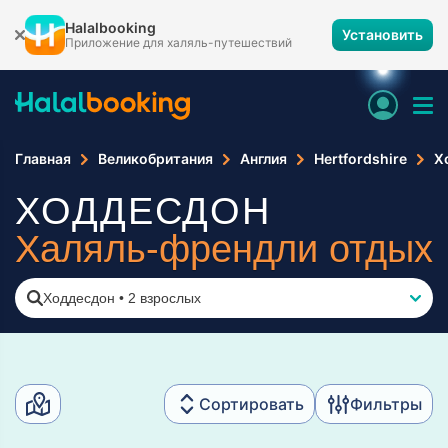
Halalbooking
Установить
Приложение для халяль-путешествий
Главная
Великобритания
Англия
Hertfordshire
Х
ХОДДЕСДОН
Халяль-френдли отдых
Ходдесдон
•
2 взрослых
Сортировать
Фильтры