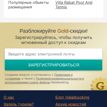
Популярные объекты
Villa Rabat Pool And
размещения
Tennis
Разблокируйте
Gold
-скидки!
Зарегистрируйтесь, чтобы получить
мгновенный доступ к скидкам
ЗАРЕГИСТРИРОВАТЬСЯ
Создавая аккаунт, я соглашаюсь с
Правилами и
условиями
, а также с
Политикой конфиденциальности и
использованием cookie-файлов
Halalbooking.
О нас
Блог Halalbooking
Халяль туризм?
Архив новостей