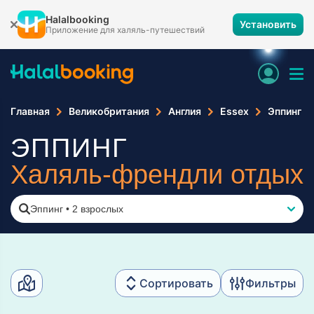
Halalbooking
Установить
Приложение для халяль-путешествий
Главная
Великобритания
Англия
Essex
Эппинг
ЭППИНГ
Халяль-френдли отдых
Эппинг
•
2 взрослых
Сортировать
Фильтры