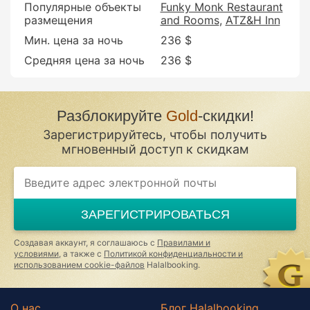
Популярные объекты
Funky Monk Restaurant
размещения
and Rooms
ATZ&H Inn
Мин. цена за ночь
236 $
Средняя цена за ночь
236 $
Разблокируйте
Gold
-скидки!
Зарегистрируйтесь, чтобы получить
мгновенный доступ к скидкам
If
you
are
a
ЗАРЕГИСТРИРОВАТЬСЯ
human,
ignore
this
Создавая аккаунт, я соглашаюсь с
Правилами и
field
условиями
, а также с
Политикой конфиденциальности и
использованием cookie-файлов
Halalbooking.
О нас
Блог Halalbooking