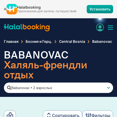
Halalbooking
Установить
Приложение для халяль-путешествий
Главная
Босния и Герц.
Central Bosnia
Babanovac
BABANOVAC
Халяль-френдли
отдых
Babanovac
•
2 взрослых
Сортировать
Фильтры