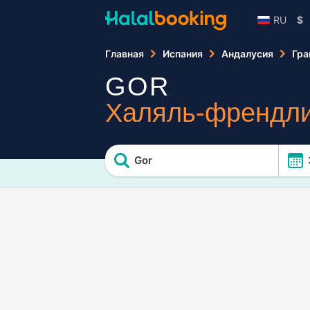
RU
$
Главная
Испания
Андалусия
Гра
GOR
Халяль-френдли
Gor