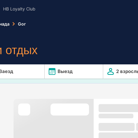
HB Loyalty Club
нада
Gor
 отдых
Заезд
Выезд
2 взросл