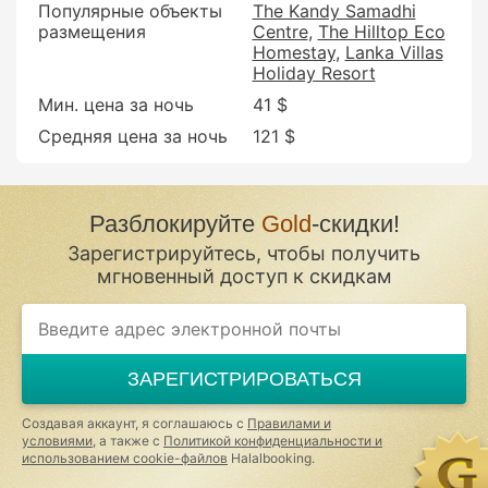
Популярные объекты
The Kandy Samadhi
размещения
Centre
The Hilltop Eco
Homestay
Lanka Villas
Holiday Resort
Мин. цена за ночь
41 $
Средняя цена за ночь
121 $
Разблокируйте
Gold
-скидки!
Зарегистрируйтесь, чтобы получить
мгновенный доступ к скидкам
If
you
are
a
ЗАРЕГИСТРИРОВАТЬСЯ
human,
ignore
this
Создавая аккаунт, я соглашаюсь с
Правилами и
field
условиями
, а также с
Политикой конфиденциальности и
использованием cookie-файлов
Halalbooking.