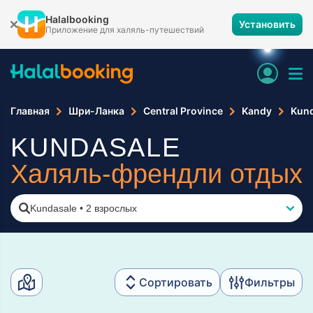
Halalbooking
Установить
Приложение для халяль-путешествий
Главная
Шри-Ланка
Central Province
Kandy
Kund
KUNDASALE
Халяль-френдли отдых
Kundasale
•
2 взрослых
Сортировать
Фильтры