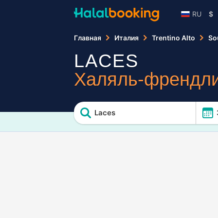
RU
$
Главная
Италия
Trentino Alto
So
LACES
Халяль-френдли
Laces