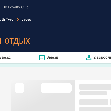
HB Loyalty Club
uth Tyrol
Laces
 отдых
Заезд
Выезд
2 взросл