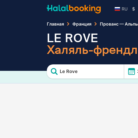
RU
$
Главная
Франция
Прованс — Альпы
LE ROVE
Халяль-френдл
Le Rove