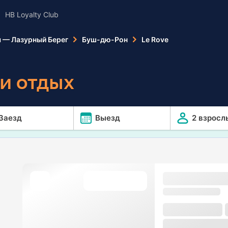
HB Loyalty Club
 — Лазурный Берег
Буш-дю-Рон
Le Rove
и отдых
Заезд
Выезд
2 взросл