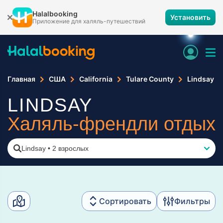
Halalbooking
Установить
Приложение для халяль-путешествий
Главная
США
California
Tulare County
Lindsay
LINDSAY
Халяль-френдли отдых
Lindsay
•
2 взрослых
Сортировать
Фильтры