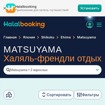
Halalbooking
Установить
Приложение для халяль-путешествий
Главная
Япония
Shikoku
Ehime
Matsuyama
MATSUYAMA
Халяль-френдли отдых
Matsuyama
•
2 взрослых
Сортировать
Фильтры