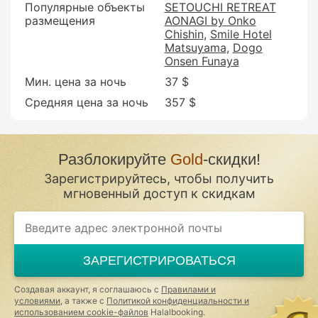
Популярные объекты
SETOUCHI RETREAT
размещения
AONAGI by Onko
Chishin
Smile Hotel
Matsuyama
Dogo
Onsen Funaya
Мин. цена за ночь
37 $
Средняя цена за ночь
357 $
Разблокируйте
Gold
-скидки!
Зарегистрируйтесь, чтобы получить
мгновенный доступ к скидкам
If
you
are
a
ЗАРЕГИСТРИРОВАТЬСЯ
human,
ignore
this
Создавая аккаунт, я соглашаюсь с
Правилами и
field
условиями
, а также с
Политикой конфиденциальности и
использованием cookie-файлов
Halalbooking.