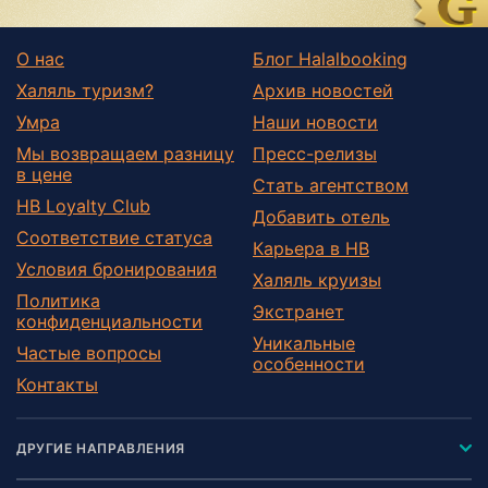
О нас
Блог Halalbooking
Халяль туризм?
Архив новостей
Умра
Наши новости
Мы возвращаем разницу
Пресс-релизы
в цене
Стать агентством
HB Loyalty Club
Добавить отель
Соответствие статуса
Карьера в HB
Условия бронирования
Халяль круизы
Политика
Экстранет
конфиденциальности
Уникальные
Частые вопросы
особенности
Контакты
ДРУГИЕ НАПРАВЛЕНИЯ