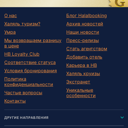
О нас
Блог Halalbooking
Халяль туризм?
Архив новостей
Умра
Наши новости
Мы возвращаем разницу
Пресс-релизы
в цене
Стать агентством
HB Loyalty Club
Добавить отель
Соответствие статуса
Карьера в HB
Условия бронирования
Халяль круизы
Политика
Экстранет
конфиденциальности
Уникальные
Частые вопросы
особенности
Контакты
ДРУГИЕ НАПРАВЛЕНИЯ