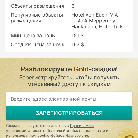
Объекты размещения
6
Популярные объекты
Hotel von Euch
VIA
размещения
PLAZA Meppen by
Hackmann
Hotel Tiek
Мин. цена за ночь
151 $
Средняя цена за ночь
167 $
Разблокируйте
Gold
-скидки!
Зарегистрируйтесь, чтобы получить
мгновенный доступ к скидкам
ЗАРЕГИСТРИРОВАТЬСЯ
Создавая аккаунт, я соглашаюсь с
Правилами и
условиями
, а также с
Политикой конфиденциальности и
использованием cookie-файлов
Halalbooking.