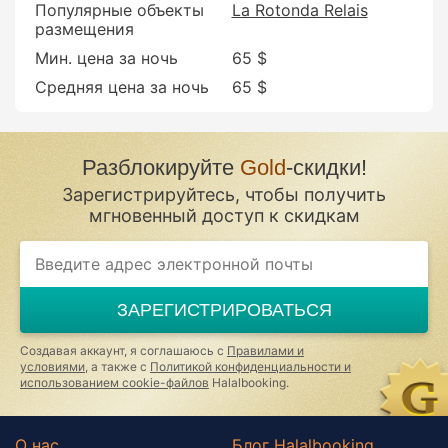
Популярные объекты
La Rotonda Relais
размещения
Мин. цена за ночь
65 $
Средняя цена за ночь
65 $
Разблокируйте
Gold
-скидки!
Зарегистрируйтесь, чтобы получить
мгновенный доступ к скидкам
If
you
are
a
ЗАРЕГИСТРИРОВАТЬСЯ
human,
ignore
this
Создавая аккаунт, я соглашаюсь с
Правилами и
field
условиями
, а также с
Политикой конфиденциальности и
использованием cookie-файлов
Halalbooking.
О нас
Блог Halalbooking