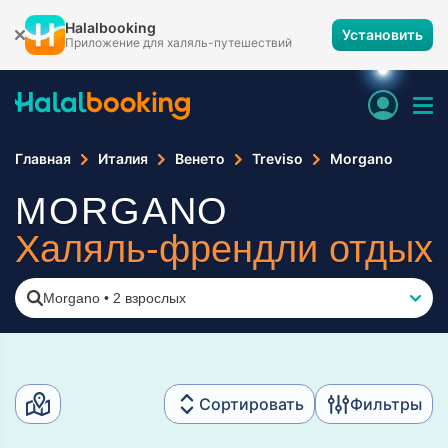
Halalbooking
Установить
Приложение для халяль-путешествий
Главная
Италия
Венето
Treviso
Morgano
MORGANO
Халяль-френдли отдых
Morgano
•
2 взрослых
Сортировать
Фильтры