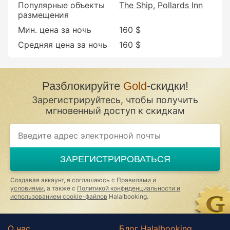
Популярные объекты
The Ship
Pollards Inn
размещения
Мин. цена за ночь
160 $
Средняя цена за ночь
160 $
Разблокируйте
Gold
-скидки!
Зарегистрируйтесь, чтобы получить
мгновенный доступ к скидкам
If
you
are
a
ЗАРЕГИСТРИРОВАТЬСЯ
human,
ignore
this
Создавая аккаунт, я соглашаюсь с
Правилами и
field
условиями
, а также с
Политикой конфиденциальности и
использованием cookie-файлов
Halalbooking.
О нас
Блог Halalbooking