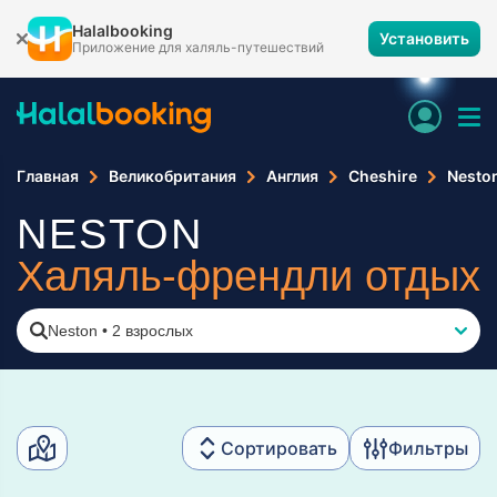
Halalbooking
Установить
Приложение для халяль-путешествий
Главная
Великобритания
Англия
Cheshire
Nesto
NESTON
Халяль-френдли отдых
Neston
•
2 взрослых
Сортировать
Фильтры