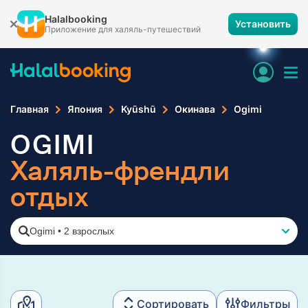
Halalbooking
Установить
Приложение для халяль-путешествий
Главная
Япония
Kyūshū
Окинава
Ogimi
OGIMI
Халяль-френдли
отдых
Ogimi
•
2 взрослых
Сортировать
Фильтры