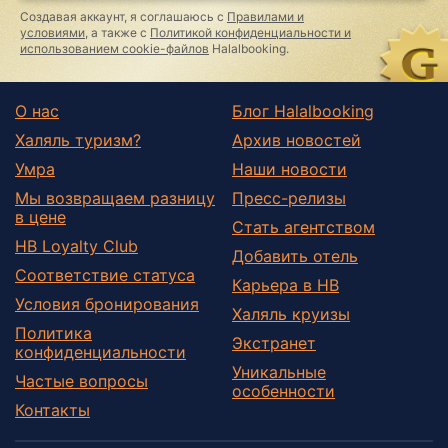
Создавая аккаунт, я соглашаюсь с
Правилами и
условиями
, а также с
Политикой конфиденциальности и
использованием cookie-файлов
Halalbooking.
О нас
Блог Halalbooking
Халяль туризм?
Архив новостей
Умра
Наши новости
Мы возвращаем разницу
Пресс-релизы
в цене
Стать агентством
HB Loyalty Club
Добавить отель
Соответствие статуса
Карьера в HB
Условия бронирования
Халяль круизы
Политика
Экстранет
конфиденциальности
Уникальные
Частые вопросы
особенности
Контакты