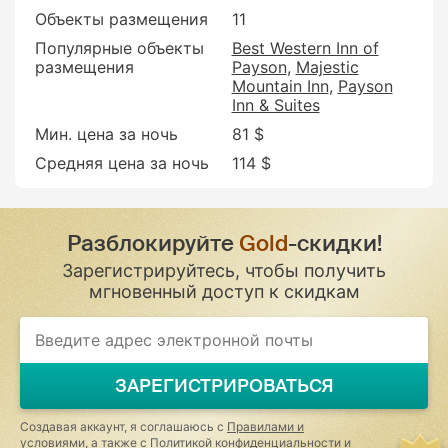
Объекты размещения
11
Популярные объекты
Best Western Inn of
размещения
Payson
Majestic
Mountain Inn
Payson
Inn & Suites
Мин. цена за ночь
81 $
Средняя цена за ночь
114 $
Разблокируйте
Gold
-скидки!
Зарегистрируйтесь, чтобы получить
мгновенный доступ к скидкам
If
you
are
a
ЗАРЕГИСТРИРОВАТЬСЯ
human,
ignore
this
Создавая аккаунт, я соглашаюсь с
Правилами и
field
условиями
, а также с
Политикой конфиденциальности и