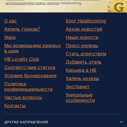
использованием cookie-файлов
Halalbooking.
О нас
Блог Halalbooking
Халяль туризм?
Архив новостей
Умра
Наши новости
Мы возвращаем разницу
Пресс-релизы
в цене
Стать агентством
HB Loyalty Club
Добавить отель
Соответствие статуса
Карьера в HB
Условия бронирования
Халяль круизы
Политика
Экстранет
конфиденциальности
Уникальные
Частые вопросы
особенности
Контакты
ДРУГИЕ НАПРАВЛЕНИЯ