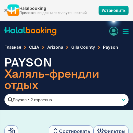
Halalbooking
Установить
Приложение для халяль-путешествий
Главная
США
Arizona
Gila County
Payson
PAYSON
Халяль-френдли
отдых
Payson
•
2 взрослых
Сортировать
Фильтры