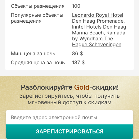
Объекты размещения
100
Популярные объекты
Leonardo Royal Hotel
размещения
Den Haag Promenade
Inntel Hotels Den Haag
Marina Beach
Ramada
by Wyndham The
Hague Scheveningen
Мин. цена за ночь
86 $
Средняя цена за ночь
187 $
Разблокируйте
Gold
-скидки!
Зарегистрируйтесь, чтобы получить
мгновенный доступ к скидкам
If
you
are
a
ЗАРЕГИСТРИРОВАТЬСЯ
human,
ignore