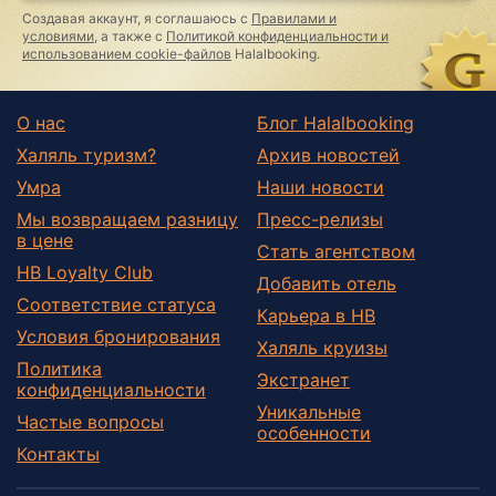
this
Создавая аккаунт, я соглашаюсь с
Правилами и
field
условиями
, а также с
Политикой конфиденциальности и
использованием cookie-файлов
Halalbooking.
О нас
Блог Halalbooking
Халяль туризм?
Архив новостей
Умра
Наши новости
Мы возвращаем разницу
Пресс-релизы
в цене
Стать агентством
HB Loyalty Club
Добавить отель
Соответствие статуса
Карьера в HB
Условия бронирования
Халяль круизы
Политика
Экстранет
конфиденциальности
Уникальные
Частые вопросы
особенности
Контакты