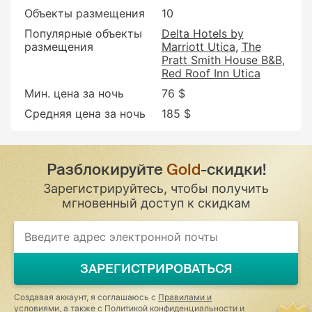
Объекты размещения
10
Популярные объекты
Delta Hotels by
размещения
Marriott Utica
The
Pratt Smith House B&B
Red Roof Inn Utica
Мин. цена за ночь
76 $
Средняя цена за ночь
185 $
Разблокируйте
Gold
-скидки!
Зарегистрируйтесь, чтобы получить
мгновенный доступ к скидкам
If
you
are
a
ЗАРЕГИСТРИРОВАТЬСЯ
human,
ignore
this
Создавая аккаунт, я соглашаюсь с
Правилами и
field
условиями
, а также с
Политикой конфиденциальности и