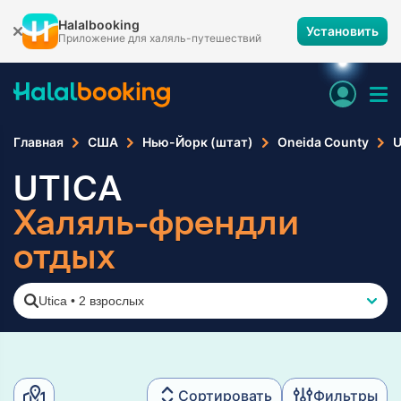
Halalbooking
Установить
Приложение для халяль-путешествий
Главная
США
Нью-Йорк (штат)
Oneida County
U
UTICA
Халяль-френдли
отдых
Utica
•
2 взрослых
Сортировать
Фильтры