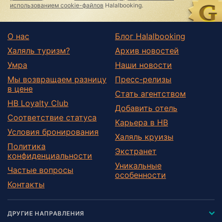
использованием cookie-файлов
Halalbooking.
О нас
Блог Halalbooking
Халяль туризм?
Архив новостей
Умра
Наши новости
Мы возвращаем разницу
Пресс-релизы
в цене
Стать агентством
HB Loyalty Club
Добавить отель
Соответствие статуса
Карьера в HB
Условия бронирования
Халяль круизы
Политика
Экстранет
конфиденциальности
Уникальные
Частые вопросы
особенности
Контакты
ДРУГИЕ НАПРАВЛЕНИЯ