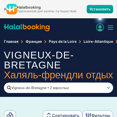
Halalbooking
Установить
Приложение для халяль-путешествий
Главная
Франция
Pays de la Loire
Loire-Atlantique
VIGNEUX-DE-
BRETAGNE
Халяль-френдли отдых
Vigneux-de-Bretagne
•
2 взрослых
Сортировать
Фильтры