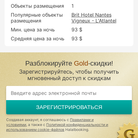
Объекты размещения
1
Популярные объекты
Brit Hotel Nantes
размещения
Vigneux - L'Atlantel
Мин. цена за ночь
93 $
Средняя цена за ночь
93 $
Разблокируйте
Gold
-скидки!
Зарегистрируйтесь, чтобы получить
мгновенный доступ к скидкам
If
you
are
a
ЗАРЕГИСТРИРОВАТЬСЯ
human,
ignore
this
Создавая аккаунт, я соглашаюсь с
Правилами и
field
условиями
, а также с
Политикой конфиденциальности и
использованием cookie-файлов
Halalbooking.