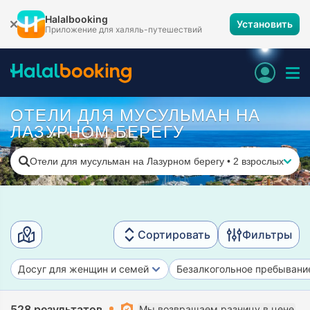
Halalbooking
Установить
Приложение для халяль-путешествий
ОТЕЛИ ДЛЯ МУСУЛЬМАН НА
ЛАЗУРНОМ БЕРЕГУ
Отели для мусульман на Лазурном берегу
•
2 взрослых
Сортировать
Фильтры
Досуг для женщин и семей
Безалкогольное пребывани
528 результатов
Мы возвращаем разницу в цене