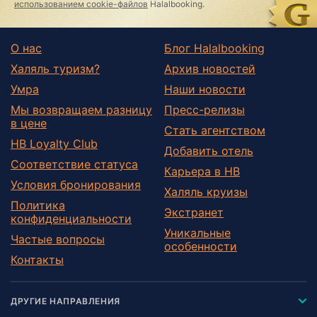
использованием cookie-файлов
Halalbooking.
О нас
Блог Halalbooking
Халяль туризм?
Архив новостей
Умра
Наши новости
Мы возвращаем разницу
Пресс-релизы
в цене
Стать агентством
HB Loyalty Club
Добавить отель
Соответствие статуса
Карьера в HB
Условия бронирования
Халяль круизы
Политика
Экстранет
конфиденциальности
Уникальные
Частые вопросы
особенности
Контакты
ДРУГИЕ НАПРАВЛЕНИЯ