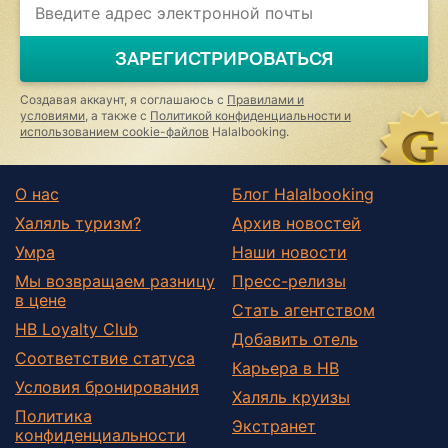
you
are
a
ЗАРЕГИСТРИРОВАТЬСЯ
human,
ignore
this
Создавая аккаунт, я соглашаюсь с
Правилами и
field
условиями
, а также с
Политикой конфиденциальности и
использованием cookie-файлов
Halalbooking.
О нас
Блог Halalbooking
Халяль туризм?
Архив новостей
Умра
Наши новости
Мы возвращаем разницу
Пресс-релизы
в цене
Стать агентством
HB Loyalty Club
Добавить отель
Соответствие статуса
Карьера в HB
Условия бронирования
Халяль круизы
Политика
Экстранет
конфиденциальности