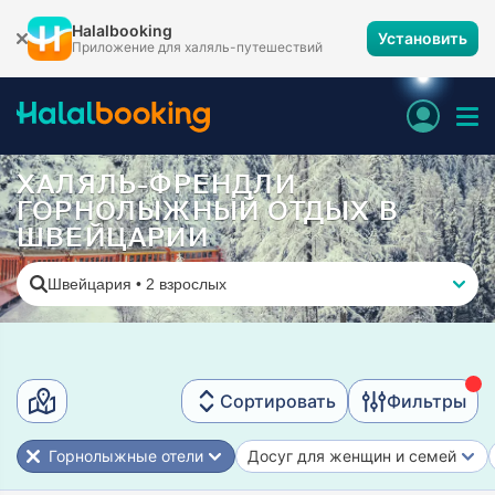
Halalbooking
Установить
Приложение для халяль-путешествий
ХАЛЯЛЬ-ФРЕНДЛИ
ГОРНОЛЫЖНЫЙ ОТДЫХ В
ШВЕЙЦАРИИ
Швейцария
•
2 взрослых
Сортировать
Фильтры
Горнолыжные отели
Досуг для женщин и семей