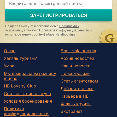
you
are
a
ЗАРЕГИСТРИРОВАТЬСЯ
human,
ignore
this
Создавая аккаунт, я соглашаюсь с
Правилами и
field
условиями
, а также с
Политикой конфиденциальности и
использованием cookie-файлов
Halalbooking.
О нас
Блог Halalbooking
Халяль туризм?
Архив новостей
Умра
Наши новости
Мы возвращаем разницу
Пресс-релизы
в цене
Стать агентством
HB Loyalty Club
Добавить отель
Соответствие статуса
Карьера в HB
Условия бронирования
Халяль круизы
Политика
Экстранет
конфиденциальности