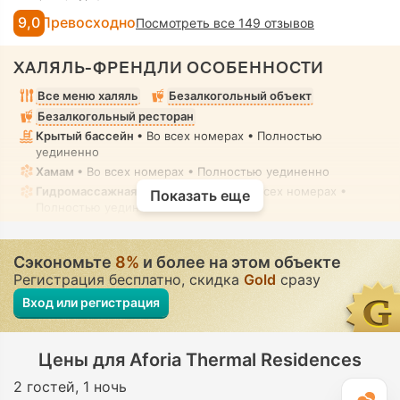
9,0
Превосходно
Посмотреть все 149 отзывов
ХАЛЯЛЬ-ФРЕНДЛИ ОСОБЕННОСТИ
Все меню халяль
Безалкогольный объект
Безалкогольный ресторан
Крытый бассейн
• Во всех номерах • Полностью
уединенно
Хамам
• Во всех номерах • Полностью уединенно
Гидромассажная ванна/джакузи
• Во всех номерах •
Показать еще
Полностью уединенно
Унитаз со встроенной форсункой
• Во всех номерах
Сэкономьте
8%
и более на этом объекте
Регистрация бесплатно, скидка
Gold
сразу
Вход или регистрация
Цены для Aforia Thermal Residences
2 гостей
1 ночь