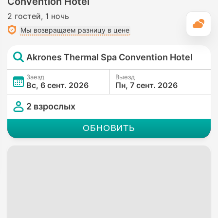
Convention Hotel
Гидромассажная ванна/джакузи
• В некоторых номерах •
Полностью уединенно
2 гостей
1 ночь
П
Унитаз со встроенной форсункой
• Во всех номерах
Мы возвращаем разницу в цене
Akrones Thermal Spa Convention Hotel
Заезд
Выезд
Вс, 6 сент. 2026
Пн, 7 сент. 2026
2 взрослых
ОБНОВИТЬ