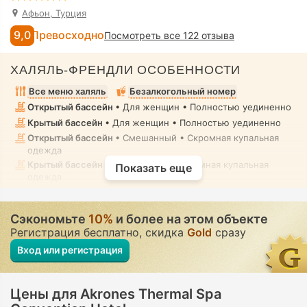
Афьон, Турция
9,0
Превосходно
Посмотреть все 122 отзыва
ХАЛЯЛЬ-ФРЕНДЛИ ОСОБЕННОСТИ
Все меню халяль
Безалкогольный номер
Открытый бассейн
• Для женщин • Полностью уединенно
Крытый бассейн
• Для женщин • Полностью уединенно
Открытый бассейн
• Смешанный • Скромная купальная
одежда
Крытый бассейн
• Смешанный • Скромная купальная
Показать еще
одежда
Соединённый крытый и открытый бассейн
• Смешанный •
Скромная купальная одежда
Сэкономьте
10%
и более на этом объекте
Спа
• Для женщин • Полностью уединенно
Регистрация бесплатно, скидка
Gold
сразу
Спа
• В аренду • Полностью уединенно
Вход или регистрация
Спа-центр, Сауна, Парная комната, Хамам,
Гидромассажная ванна / джакузи, Массаж
• Для женщин •
Полностью уединенно
Парная комната, Хамам, Бассейн с термальной водой,
Цены для Akrones Thermal Spa
Массаж
• В аренду • Полностью уединенно