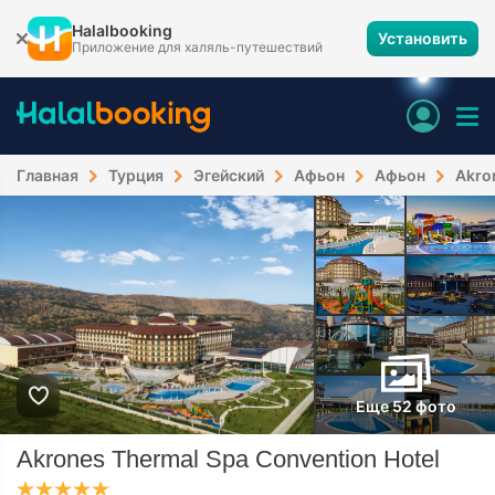
Halalbooking
Установить
Приложение для халяль-путешествий
Главная
Турция
Эгейский
Афьон
Афьон
Akro
Еще 52 фото
Akrones Thermal Spa Convention Hotel