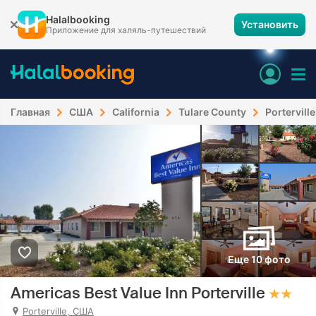
Halalbooking
Установить
Приложение для халяль-путешествий
Главная
США
California
Tulare County
Porterville
Еще 10 фото
Americas Best Value Inn Porterville
Porterville, США