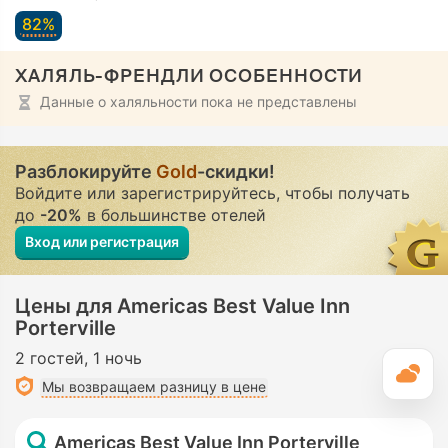
82%
ХАЛЯЛЬ-ФРЕНДЛИ ОСОБЕННОСТИ
Данные о халяльности пока не представлены
Разблокируйте
Gold
-скидки!
Войдите или зарегистрируйтесь, чтобы получать
до
-20%
в большинстве отелей
Вход или регистрация
Цены для Americas Best Value Inn
Porterville
2 гостей
1 ночь
П
Мы возвращаем разницу в цене
Americas Best Value Inn Porterville