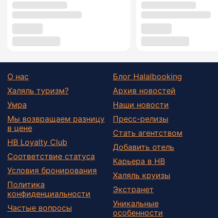
О нас
Блог Halalbooking
Халяль туризм?
Архив новостей
Умра
Наши новости
Мы возвращаем разницу
Пресс-релизы
в цене
Стать агентством
HB Loyalty Club
Добавить отель
Соответствие статуса
Карьера в HB
Условия бронирования
Халяль круизы
Политика
Экстранет
конфиденциальности
Уникальные
Частые вопросы
особенности