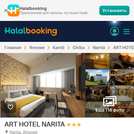
Halalbooking
Установить
Приложение для халяль-путешествий
Главная
Япония
Kantō
Chiba
Narita
ART HOTE
Еще 116 фото
ART HOTEL NARITA
Narita, Япония