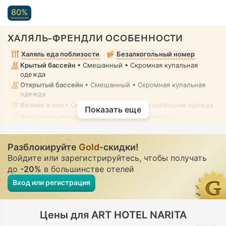
80%
ХАЛЯЛЬ-ФРЕНДЛИ ОСОБЕННОСТИ
Халяль еда поблизости
Безалкогольный номер
Крытый бассейн
• Смешанный • Скромная купальная
одежда
Открытый бассейн
• Смешанный • Скромная купальная
одежда
Велнес и спа
• Смешанный • Скромная купальная одежда
Показать еще
Электронный унитаз с биде
• Во всех номерах
Разблокируйте
Gold
-скидки!
Войдите или зарегистрируйтесь, чтобы получать
до
-20%
в большинстве отелей
Вход или регистрация
Цены для ART HOTEL NARITA