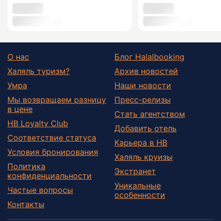
О нас
Блог Halalbooking
Халяль туризм?
Архив новостей
Умра
Наши новости
Мы возвращаем разницу
Пресс-релизы
в цене
Стать агентством
HB Loyalty Club
Добавить отель
Соответствие статуса
Карьера в HB
Условия бронирования
Халяль круизы
Политика
Экстранет
конфиденциальности
Уникальные
Частые вопросы
особенности
Контакты