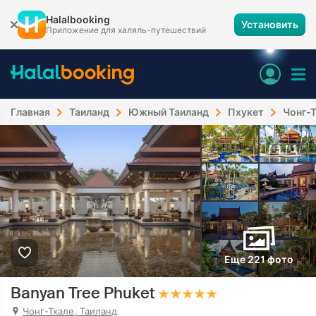
Halalbooking
Установить
Приложение для халяль-путешествий
Главная
Таиланд
Южный Таиланд
Пхукет
Чонг-
Еще 221 фото
Banyan Tree Phuket
Чонг-Тхале, Таиланд