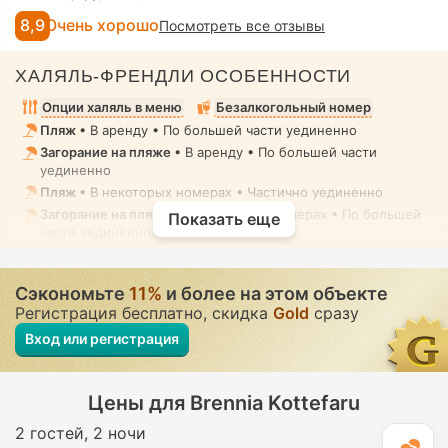
8,9
Очень хорошо
Посмотреть все отзывы
ХАЛЯЛЬ-ФРЕНДЛИ ОСОБЕННОСТИ
Опции халяль в меню
Безалкогольный номер
Пляж
• В аренду • По большей части уединенно
Загорание на пляже
• В аренду • По большей части
уединенно
Пляж
• В некоторых номерах • Частично уединенно
Загорание на пляже
• В некоторых номерах • По большей
Показать еще
части уединенно
Загорание на пляже
• В некоторых номерах • Частично
уединенно
Сэкономьте
11%
и более на этом объекте
Пляж
• Смешанный • Скромная купальная одежда
Регистрация бесплатно, скидка
Gold
сразу
Открытый бассейн
• В некоторых номерах • Полностью
уединенно
Вход или регистрация
Открытый бассейн
• В некоторых номерах • По большей
части уединенно
Открытый бассейн
• Смешанный • Скромная купальная
Цены для Brennia Kottefaru
одежда
2 гостей
2 ночи
Кабинет спа-терапии, Массаж
• В аренду • Полностью