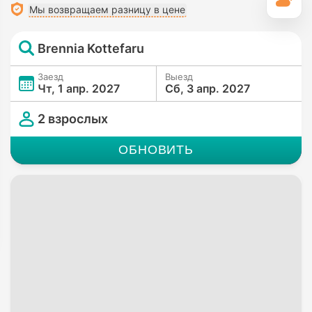
П
уединенно
Мы возвращаем разницу в цене
Гигиенический душ
• Во всех номерах
Brennia Kottefaru
Заезд
Выезд
Чт, 1 апр. 2027
Сб, 3 апр. 2027
2 взрослых
ОБНОВИТЬ