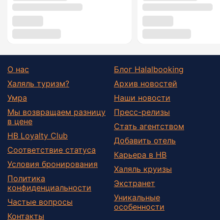
О нас
Блог Halalbooking
Халяль туризм?
Архив новостей
Умра
Наши новости
Мы возвращаем разницу
Пресс-релизы
в цене
Стать агентством
HB Loyalty Club
Добавить отель
Соответствие статуса
Карьера в HB
Условия бронирования
Халяль круизы
Политика
Экстранет
конфиденциальности
Уникальные
Частые вопросы
особенности
Контакты