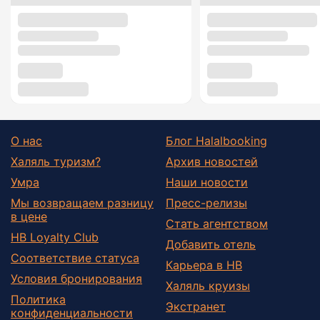
О нас
Блог Halalbooking
Халяль туризм?
Архив новостей
Умра
Наши новости
Мы возвращаем разницу
Пресс-релизы
в цене
Стать агентством
HB Loyalty Club
Добавить отель
Соответствие статуса
Карьера в HB
Условия бронирования
Халяль круизы
Политика
Экстранет
конфиденциальности