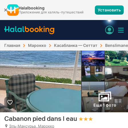
Halalbooking
Установить
Приложение для халяль-путешествий
Главная
Марокко
Касабланка — Сеттат
Benslimane
Еще 1 фото
Cabanon pied dans l eau
Эль-Мансурьа, Марокко