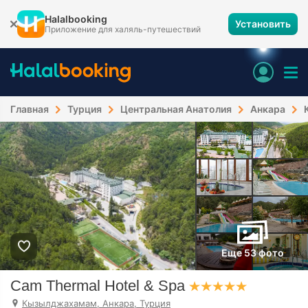
Halalbooking
Установить
Приложение для халяль-путешествий
Главная
Турция
Центральная Анатолия
Анкара
Еще 53 фото
Cam Thermal Hotel & Spa
Кызылджахамам, Анкара, Турция