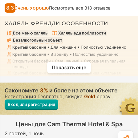
8,3
Очень хорошо
Посмотреть все 318 отзывов
ХАЛЯЛЬ-ФРЕНДЛИ ОСОБЕННОСТИ
Все меню халяль
Халяль еда поблизости
Безалкогольный объект
Крытый бассейн
• Для женщин • Полностью уединенно
Крытый бассейн
• В аренду • Полностью уединенно
Открытый бассейн
• Смешанный • Скромная купальная
одежда
Показать еще
Крытый бассейн
• Смешанный • Скромная купальная
одежда
Спа
• Для женщин • Полностью уединенно
Сэкономьте
3%
и более на этом объекте
Спа-центр, Сауна, Парная комната, Хамам,
Регистрация бесплатно, скидка
Gold
сразу
Гидромассажная ванна / джакузи, Массаж, Соляная
комната
• Для женщин • Полностью уединенно
Вход или регистрация
Массаж
• В аренду • Полностью уединенно
Сауна
• В некоторых номерах • Полностью уединенно
Цены для Cam Thermal Hotel & Spa
Гидромассажная ванна/джакузи
• В некоторых номерах •
Полностью уединенно
2 гостей
1 ночь
Унитаз со встроенной форсункой
• Во всех номерах