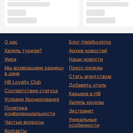
О нас
Блог Halalbooking
Халяль туризм?
Архив новостей
Умра
Наши новости
Мы возвращаем разницу
Пресс-релизы
в цене
Стать агентством
HB Loyalty Club
Добавить отель
Соответствие статуса
Карьера в HB
Условия бронирования
Халяль круизы
Политика
Экстранет
конфиденциальности
Уникальные
Частые вопросы
особенности
Контакты