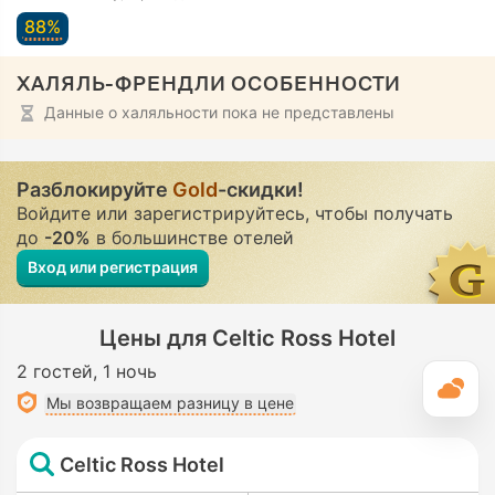
88%
ХАЛЯЛЬ-ФРЕНДЛИ ОСОБЕННОСТИ
Данные о халяльности пока не представлены
Разблокируйте
Gold
-скидки!
Войдите или зарегистрируйтесь, чтобы получать
до
-20%
в большинстве отелей
Вход или регистрация
Цены для Celtic Ross Hotel
2 гостей
1 ночь
П
Мы возвращаем разницу в цене
Celtic Ross Hotel