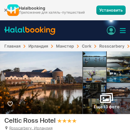
Halalbooking
Установить
Приложение для халяль-путешествий
Главная
Ирландия
Манстер
Cork
Rosscarbery
Еще 13 фото
Celtic Ross Hotel
Rosscarbery, Ирландия