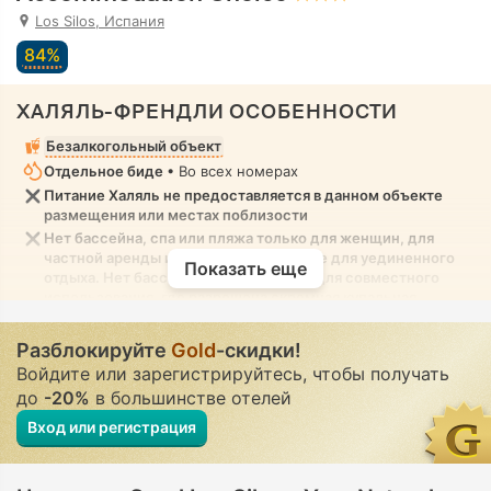
Los Silos, Испания
84%
ХАЛЯЛЬ-ФРЕНДЛИ ОСОБЕННОСТИ
Безалкогольный объект
Отдельное биде
• Во всех номерах
Питание Халяль не предоставляется в данном объекте
размещения или местах поблизости
Нет бассейна, спа или пляжа только для женщин, для
частной аренды или на вилле/в номере для уединенного
Показать еще
отдыха. Нет бассейна, спа или пляжа для совместного
использования, где разрешена скромная купальная
одежда
Разблокируйте
Gold
-скидки!
Войдите или зарегистрируйтесь, чтобы получать
до
-20%
в большинстве отелей
Вход или регистрация