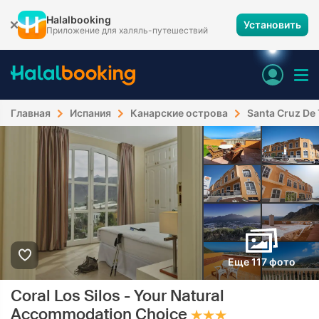
Halalbooking
Установить
Приложение для халяль-путешествий
Главная
Испания
Канарские острова
Santa Cruz De 
Еще 117 фото
Coral Los Silos - Your Natural
Accommodation Choice