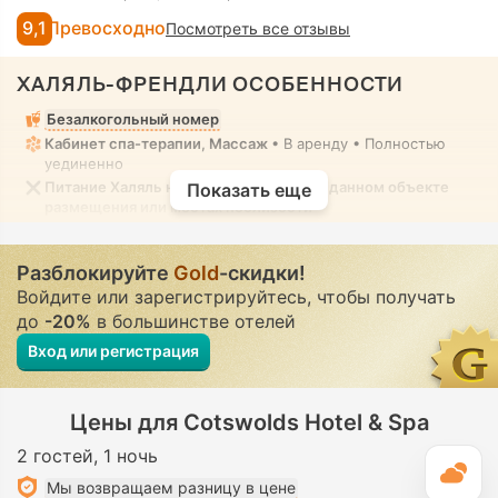
9,1
Превосходно
Посмотреть все отзывы
ХАЛЯЛЬ-ФРЕНДЛИ ОСОБЕННОСТИ
Безалкогольный номер
Кабинет спа-терапии, Массаж
• В аренду • Полностью
уединенно
Питание Халяль не предоставляется в данном объекте
Показать еще
размещения или местах поблизости
Разблокируйте
Gold
-скидки!
Войдите или зарегистрируйтесь, чтобы получать
до
-20%
в большинстве отелей
Вход или регистрация
Цены для Cotswolds Hotel & Spa
2 гостей
1 ночь
П
Мы возвращаем разницу в цене