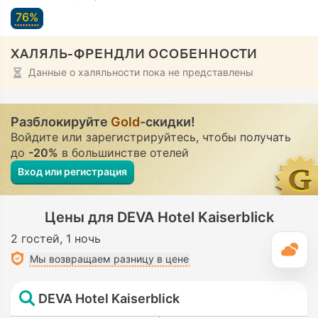
76%
ХАЛЯЛЬ-ФРЕНДЛИ ОСОБЕННОСТИ
Данные о халяльности пока не представлены
Разблокируйте
Gold
-скидки!
Войдите или зарегистрируйтесь, чтобы получать
до
-20%
в большинстве отелей
Вход или регистрация
Цены для DEVA Hotel Kaiserblick
2 гостей
1 ночь
П
Мы возвращаем разницу в цене
DEVA Hotel Kaiserblick