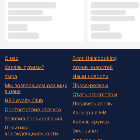
О нас
Блог Halalbooking
Халяль туризм?
Архив новостей
Умра
Наши новости
Мы возвращаем разницу
Пресс-релизы
в цене
Стать агентством
HB Loyalty Club
Добавить отель
Соответствие статуса
Карьера в HB
Условия бронирования
Халяль круизы
Политика
Экстранет
конфиденциальности
Уникальные