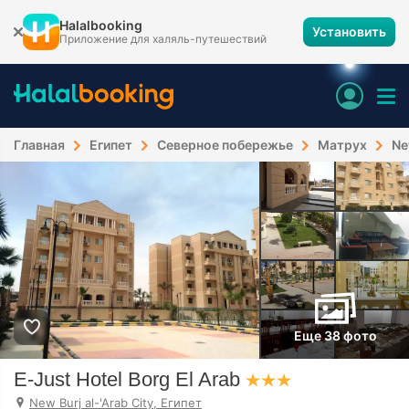
Halalbooking
Установить
Приложение для халяль-путешествий
Главная
Египет
Северное побережье
Матрух
Ne
Еще 38 фото
E-Just Hotel Borg El Arab
New Burj al-'Arab City, Египет