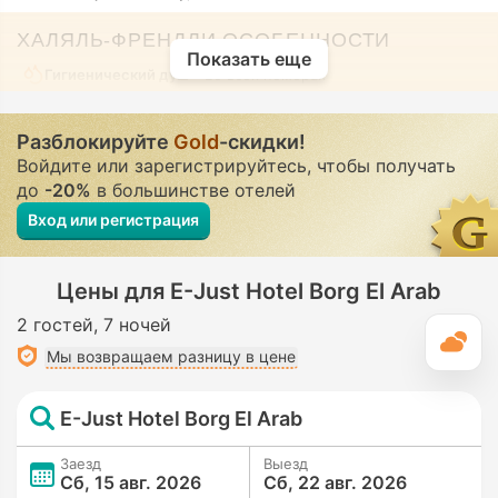
ХАЛЯЛЬ-ФРЕНДЛИ ОСОБЕННОСТИ
Показать еще
Гигиенический душ
• Во всех номерах
Разблокируйте
Gold
-скидки!
Войдите или зарегистрируйтесь, чтобы получать
до
-20%
в большинстве отелей
Вход или регистрация
Цены для E-Just Hotel Borg El Arab
2 гостей
7 ночей
П
Мы возвращаем разницу в цене
E-Just Hotel Borg El Arab
Заезд
Выезд
Сб, 15 авг. 2026
Сб, 22 авг. 2026