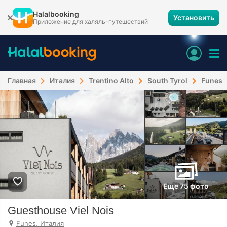
Halalbooking
Установить
Приложение для халяль-путешествий
Главная
Италия
Trentino Alto
South Tyrol
Funes
Еще 75 фото
Guesthouse Viel Nois
Funes, Италия