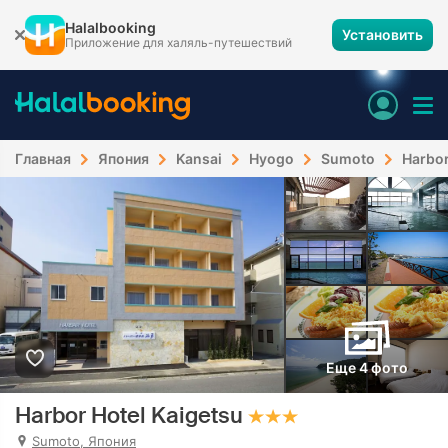
Halalbooking
Установить
Приложение для халяль-путешествий
Главная
Япония
Kansai
Hyogo
Sumoto
Harbor
Еще 4 фото
Harbor Hotel Kaigetsu
Sumoto, Япония