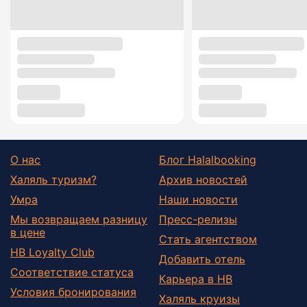
О нас
Блог Halalbooking
Халяль туризм?
Архив новостей
Умра
Наши новости
Мы возвращаем разницу
Пресс-релизы
в цене
Стать агентством
HB Loyalty Club
Добавить отель
Соответствие статуса
Карьера в HB
Условия бронирования
Халяль круизы