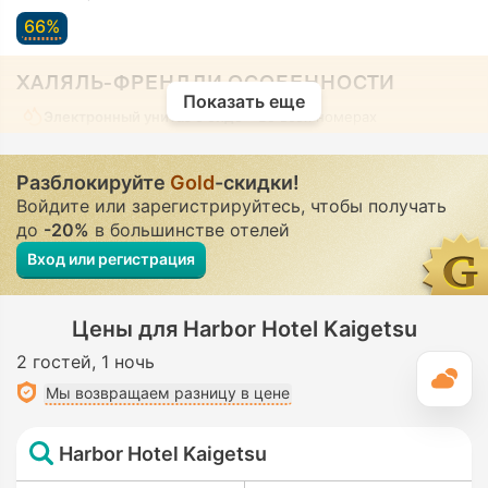
66%
ХАЛЯЛЬ-ФРЕНДЛИ ОСОБЕННОСТИ
Показать еще
Электронный унитаз с биде
• Во всех номерах
Разблокируйте
Gold
-скидки!
Войдите или зарегистрируйтесь, чтобы получать
до
-20%
в большинстве отелей
Вход или регистрация
Цены для Harbor Hotel Kaigetsu
2 гостей
1 ночь
П
Мы возвращаем разницу в цене
Harbor Hotel Kaigetsu