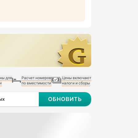
ны для
Расчет номеров
Цены включают
и
по вместимости
налоги и сборы
ОБНОВИТЬ
ых