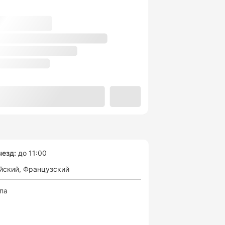
езд:
до 11:00
йский
Французский
спа