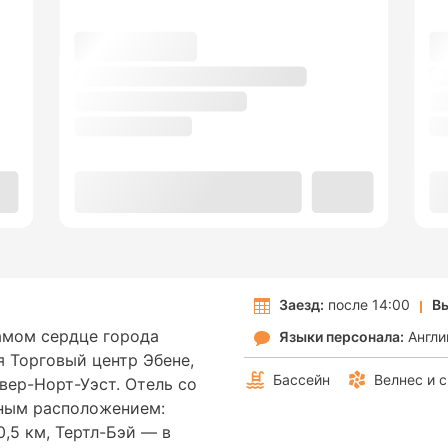
Заезд:
после 14:00
Вы
самом сердце города
Языки персонала:
Англи
я Торговый центр Эбене,
Бассейн
Велнес и 
вер-Норт-Уэст. Отель со
сным расположением:
,5 км, Тертл-Бэй — в