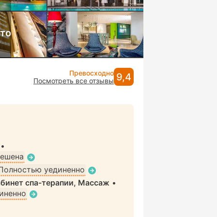
ото
Превосходно
9,4
Посмотреть все отзывы
•
решена
Полностью уединенно
абинет спа-терапии, Массаж
•
иненно