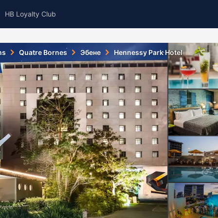
HB Loyalty Club
ms
Quatre Bornes
Эбене
Hennessy Park Hotel