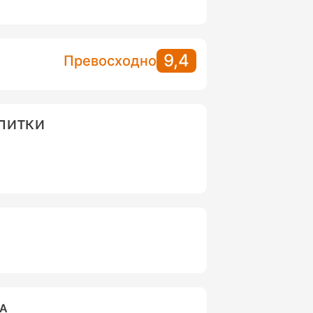
9,4
Превосходно
АПИТКИ
ВА