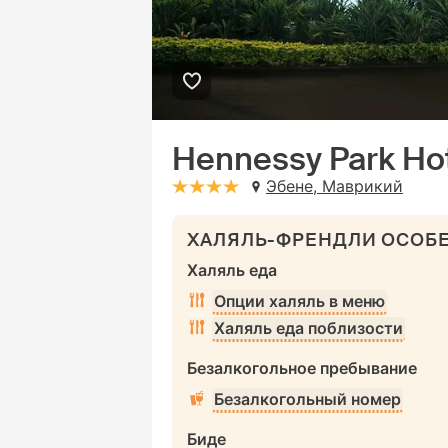
Hennessy Park Ho
Эбене, Маврикий
stars: 4
ХАЛЯЛЬ-ФРЕНДЛИ ОСОБ
Халяль еда
Опции халяль в меню
Халяль еда поблизости
Безалкогольное пребывание
Безалкогольный номер
Биде